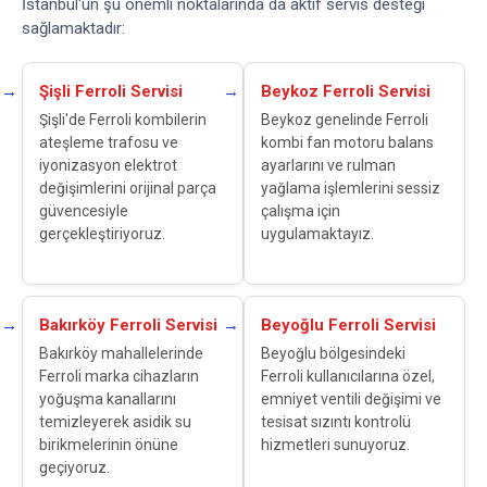
İstanbul'un şu önemli noktalarında da aktif servis desteği
sağlamaktadır:
Şişli Ferroli Servisi
Beykoz Ferroli Servisi
Şişli'de Ferroli kombilerin
Beykoz genelinde Ferroli
ateşleme trafosu ve
kombi fan motoru balans
iyonizasyon elektrot
ayarlarını ve rulman
değişimlerini orijinal parça
yağlama işlemlerini sessiz
güvencesiyle
çalışma için
gerçekleştiriyoruz.
uygulamaktayız.
Bakırköy Ferroli Servisi
Beyoğlu Ferroli Servisi
Bakırköy mahallelerinde
Beyoğlu bölgesindeki
Ferroli marka cihazların
Ferroli kullanıcılarına özel,
yoğuşma kanallarını
emniyet ventili değişimi ve
temizleyerek asidik su
tesisat sızıntı kontrolü
birikmelerinin önüne
hizmetleri sunuyoruz.
geçiyoruz.